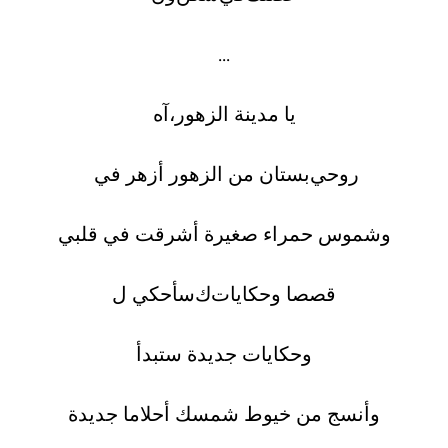
...
آه
،
يا مدينة الزهور
روحي
بستان من الزهور أزهر في
وشموس حمراء صغيرة أشرقت في قلبي
قصصا وحكايات
ك
سأحكي ل
وحكايات جديدة ستبدأ
وأنسج من خيوط شمسك أحلاما جديدة