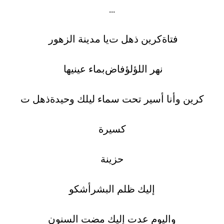
...
فتاة
كرين
ذ
هل ت
يا مدينة الزهور
نهر اللؤلؤ
فاض
بماء عينيها
كرين وأنا أسير تحت سماء ليلك وحيدة
ذ
هل ت
كسيرة
حزينة
إليك ظلم البشر
أشكو
واليوم عدت إليك
مضت السنون