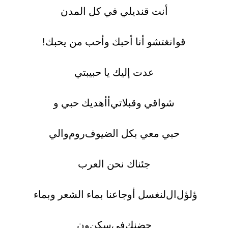
أنت قنديلي في كل المدن
قوانغتشو أنا أحبك وأحب من يحبك!
عدت إليك يا حبيبتي
شواقي وقبلاتي
أ
أهديك حبي و
حبي معي بكل الضيوف
ر
وم
والي
جئناك نحن العرب
ؤلؤ
ل
ال
لنغسل أوجاعنا بماء الشعر وبماء
حضنك
في
سكن
ون