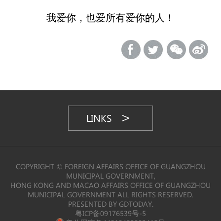
我爱你，也爱所有爱你的人！
LINKS
COPYRIGHT © FOREIGN AFFAIRS OFFICE OF GUANGZHOU
MUNICIPAL GOVERNMENT,
HONG KONG AND MACAO AFFAIRS OFFICE OF GUANGZHOU
MUNICIPAL GOVERNMENT ALL RIGHTS RESERVED.
PRESENTED BY GDTODAY.
粤ICP备09176539号-5