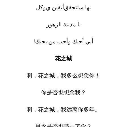
نها ستتحقق
أ
يقين
ي
وكل
يا مدينة الزهور
أني أحبك وأحب من يحبك!
花之城
啊，花之城，我多么想念你！
你是否也想念我？
啊，花之城，我远离你多年。
思念是否也带走了你？